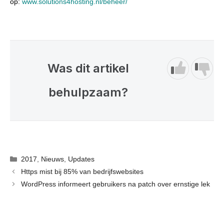
op:
www.solutions4hosting.nl/beheer/
Was dit artikel
behulpzaam?
Categorieën
2017
,
Nieuws
,
Updates
Https mist bij 85% van bedrijfswebsites
WordPress informeert gebruikers na patch over ernstige lek