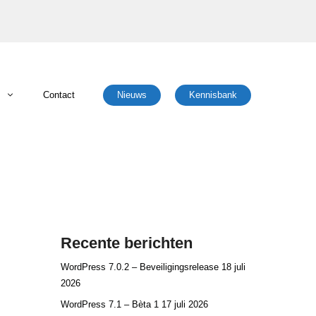
Contact
Nieuws
Kennisbank
TLS/SSL certificaten
ft 365
Service
 TLS/SSL certificaten
Spamfilter
hulp bij Hack (EHBH) Service
Recente berichten
verhuisservice (IMAP)
 & Ondersteuning Service (HOS)
WordPress 7.0.2 – Beveiligingsrelease
18 juli
e & Configuratie Service
2026
WordPress 7.1 – Bèta 1
17 juli 2026