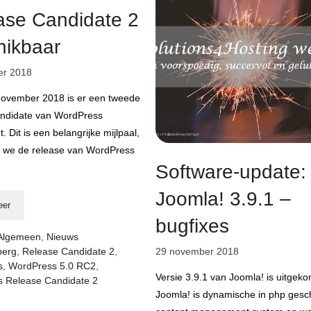
ase Candidate 2
hikbaar
er 2018
november 2018 is er een tweede
andidate van WordPress
. Dit is een belangrijke mijlpaal,
 we de release van WordPress
Software-update:
Joomla! 3.9.1 –
eer
bugfixes
rieën
Algemeen
,
Nieuws
berg
,
Release Candidate 2
,
29 november 2018
s
,
WordPress 5.0 RC2
,
Versie 3.9.1 van Joomla! is uitgek
 Release Candidate 2
Joomla! is dynamische in php ges