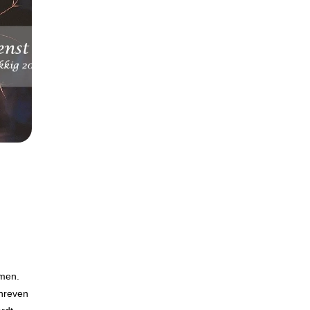
omen.
chreven