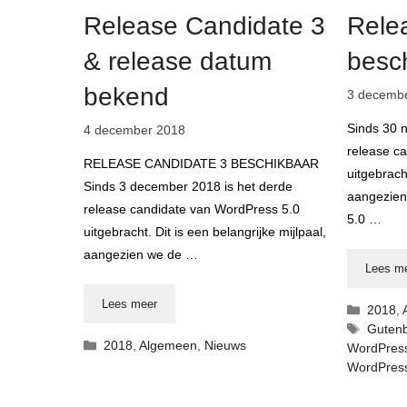
Release Candidate 3
Rele
& release datum
besc
bekend
3 decemb
Sinds 30 
4 december 2018
release c
RELEASE CANDIDATE 3 BESCHIKBAAR
uitgebracht
Sinds 3 december 2018 is het derde
aangezien
release candidate van WordPress 5.0
5.0 …
uitgebracht. Dit is een belangrijke mijlpaal,
aangezien we de …
Lees m
Lees meer
Catego
2018
,
Tags
Guten
Categorieën
2018
,
Algemeen
,
Nieuws
WordPres
WordPress