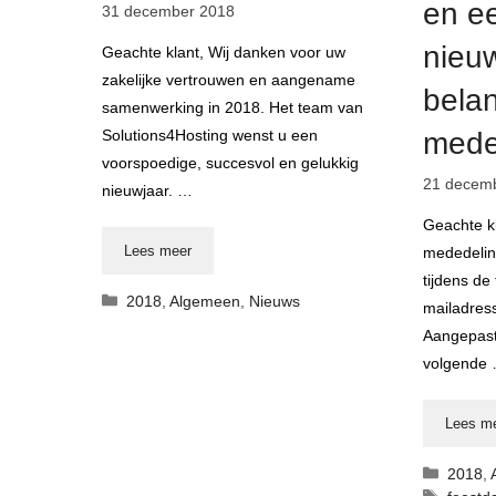
en e
31 december 2018
nieuw
Geachte klant, Wij danken voor uw
zakelijke vertrouwen en aangename
belan
samenwerking in 2018. Het team van
Solutions4Hosting wenst u een
mede
voorspoedige, succesvol en gelukkig
21 decem
nieuwjaar. …
Geachte kl
Lees meer
mededelin
tijdens de
Categorieën
2018
,
Algemeen
,
Nieuws
mailadres
Aangepast
volgende
Lees m
Catego
2018
,
Tags