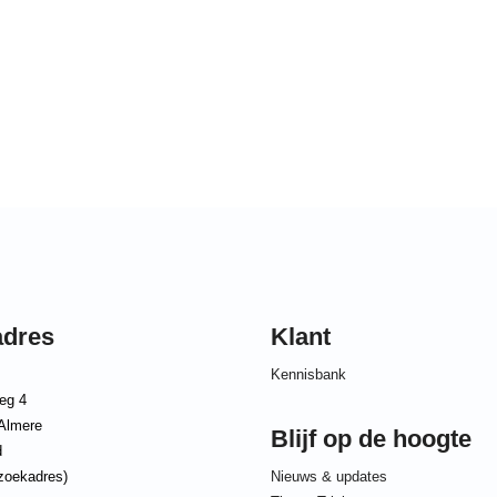
adres
Klant
Kennisbank
eg 4
Almere
Blijf op de hoogte
d
zoekadres)
Nieuws & updates