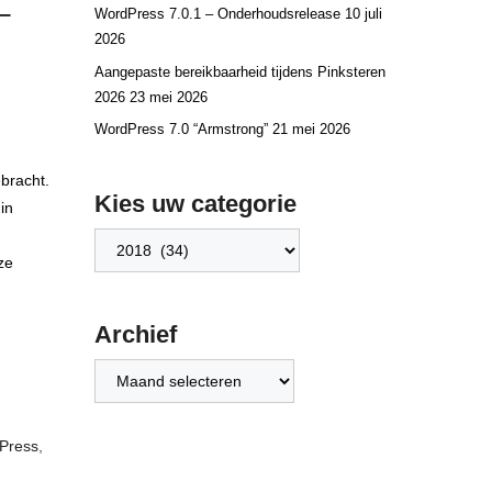
oud Service
–
WordPress 7.0.1 – Onderhoudsrelease
10 juli
2026
Aangepaste bereikbaarheid tijdens Pinksteren
2026
23 mei 2026
WordPress 7.0 “Armstrong”
21 mei 2026
ebracht.
Kies uw categorie
in
Kies
ze
uw
categorie
Archief
Archief
,
Press
,