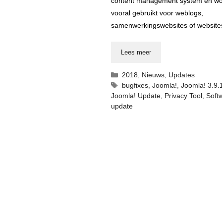
content management system en wo
vooral gebruikt voor weblogs,
samenwerkingswebsites of website
Lees meer
Categorieën
2018
,
Nieuws
,
Updates
Tags
bugfixes
,
Joomla!
,
Joomla! 3.9.
Joomla! Update
,
Privacy Tool
,
Soft
update