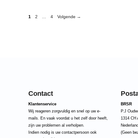
Pagina
Pagina
Pagina
1
2
…
4
Volgende
→
Contact
Post
Klantenservice
BRSR
Wij reageren zorgvuldig en snel op uw e-
P.J Oudw
mails. En vaak voordat u het zelf door heeft,
1314 CH 
zijn uw problemen al verholpen.
Nederlan
Indien nodig is uw contactpersoon ook
(Geen be