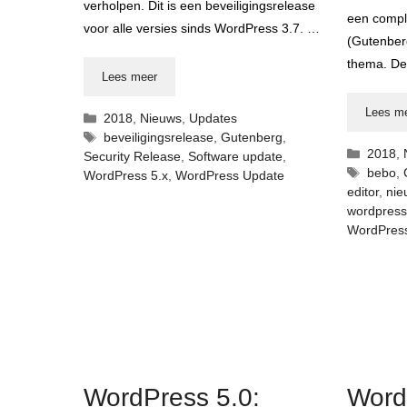
verholpen. Dit is een beveiligingsrelease
een compl
voor alle versies sinds WordPress 3.7. …
(Gutenber
thema. D
Lees meer
Lees m
Categorieën
2018
,
Nieuws
,
Updates
Tags
beveiligingsrelease
,
Gutenberg
,
Catego
2018
,
Security Release
,
Software update
,
Tags
bebo
,
WordPress 5.x
,
WordPress Update
editor
,
nie
wordpress
WordPres
WordPress 5.0:
Word