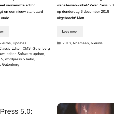
eet vernieuwde editor
website/webwinkel? WordPress 5.0
g) en een nieuw standaard
op donderdag 6 december 2018
e oude …
uitgebracht! Matt …
eer
Lees meer
rieën
Categorieën
Nieuws
,
Updates
2018
,
Algemeen
,
Nieuws
Classic Editor
,
CMS
,
Gutenberg
uwe editor
,
Software update
,
 5
,
wordpress 5 bebo
,
s Gutenberg
Press 5.0: