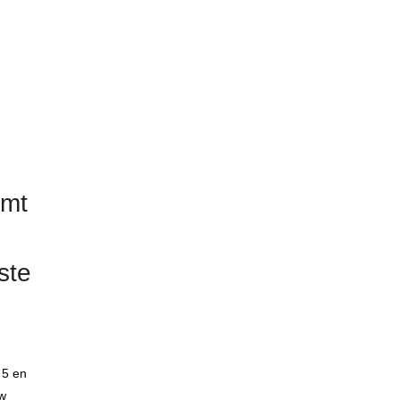
omt
ste
 5 en
uw