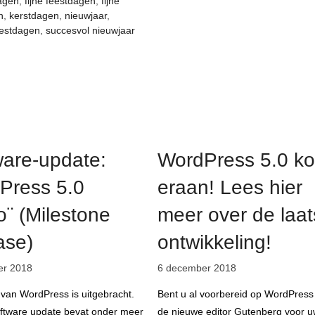
agen
,
fijne feestdagen
,
fijne
n
,
kerstdagen
,
nieuwjaar
,
eestdagen
,
succesvol nieuwjaar
ware-update:
WordPress 5.0 k
Press 5.0
eraan! Lees hier
¨ (Milestone
meer over de laat
ase)
ontwikkeling!
er 2018
6 december 2018
 van WordPress is uitgebracht.
Bent u al voorbereid op WordPress
oftware update bevat onder meer
de nieuwe editor Gutenberg voor 