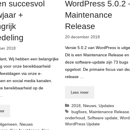
Onderh
en succesvol
WordPress 5.0.2 
jaar +
Maintenance
grijk
Release
deling
20 december 2018
Versie 5.0.2 van WordPress is uitg
ber 2018
Dit is een Maintenance Release en 
ant, Wij hebben een belangrijke
deze software-update zijn 73 bugs
g voor onze bereikbaarheid
opgelost. De primaire focus van de
 feestdagen via onze e-
release …
sen en social media kanalen.
e bereikbaarheid op de
Lees meer
 …
Categorieën
2018
,
Nieuws
,
Updates
eer
Tags
bugfixes
,
Maintenance Release
onderhoud
,
Software update
,
Word
rieën
WordPress Update
Algemeen
,
Nieuws