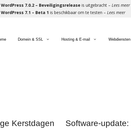
WordPress 7.0.2 – Beveiligingsrelease
is uitgebracht –
Lees meer
WordPress 7.1 – Beta 1
is beschikbaar om te testen –
Lees meer
ome
Domein & SSL
Hosting & E-mail
Webdiensten
meinnaam registreren
bhosting
men met u bouwen wij aan uw website
Gratis 
Microso
Beheer 
omeinnaam verhuizen
Commerce Hosting
men met u bouwen wij aan uw webshop
Premium
Hosted 
Eerste 
rtuele Servers
E-mail 
Herstel
Migrati
tige Kerstdagen
Software-update: