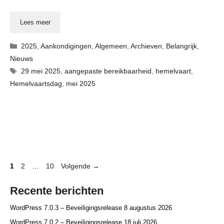
Lees meer
Categorieën
2025
,
Aankondigingen
,
Algemeen
,
Archieven
,
Belangrijk
,
Nieuws
Tags
29 mei 2025
,
aangepaste bereikbaarheid
,
hemelvaart
,
Hemelvaartsdag
,
mei 2025
Pagina
Pagina
Pagina
1
2
…
10
Volgende
→
Recente berichten
WordPress 7.0.3 – Beveiligingsrelease
8 augustus 2026
WordPress 7.0.2 – Beveiligingsrelease
18 juli 2026