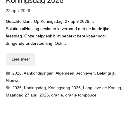
Koningsdag 2026
22 april 2026
Geachte klant, Op Koningsdag, 27 april 2026, is
Solutions4Hosting gesloten in verband met de landelijke
feestdag. Onze helpdesk blijft beperkt bereikbaar voor
dringende ondersteuning. Ook …
Lees meer
Categorieën
2026
,
Aankondigingen
,
Algemeen
,
Archieven
,
Belangrijk
,
Nieuws
Tags
2026
,
Koningsdag
,
Koningsdag 2026
,
Lang leve de Koning
,
Maandag 27 april 2026
,
oranje
,
oranje tompouce