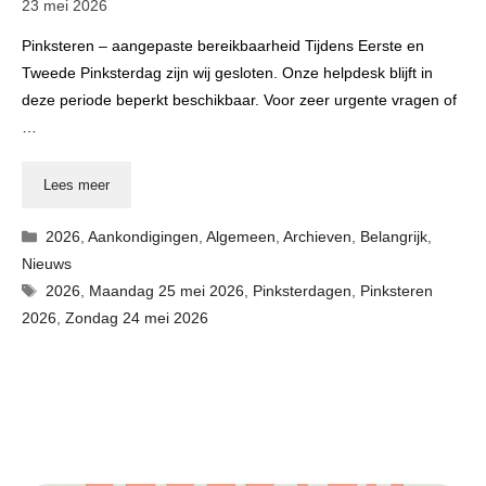
23 mei 2026
Pinksteren – aangepaste bereikbaarheid Tijdens Eerste en
Tweede Pinksterdag zijn wij gesloten. Onze helpdesk blijft in
deze periode beperkt beschikbaar. Voor zeer urgente vragen of
…
Lees meer
Categorieën
2026
,
Aankondigingen
,
Algemeen
,
Archieven
,
Belangrijk
,
Nieuws
Tags
2026
,
Maandag 25 mei 2026
,
Pinksterdagen
,
Pinksteren
2026
,
Zondag 24 mei 2026