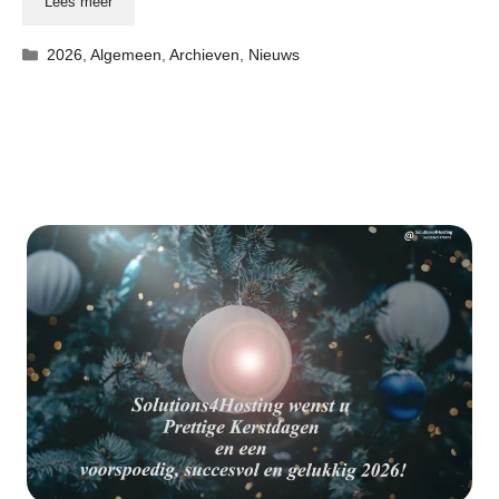
Lees meer
Categorieën
2026
,
Algemeen
,
Archieven
,
Nieuws