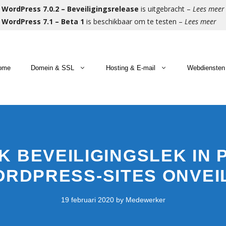
WordPress 7.0.2 – Beveiligingsrelease
is uitgebracht –
Lees meer
WordPress 7.1 – Beta 1
is beschikbaar om te testen –
Lees meer
ome
Domein & SSL
Hosting & E-mail
Webdiensten
meinnaam registreren
bhosting
men met u bouwen wij aan uw website
Gratis 
Microso
Beheer 
omeinnaam verhuizen
Commerce Hosting
men met u bouwen wij aan uw webshop
Premium
Hosted 
Eerste 
K BEVEILIGINGSLEK IN P
RDPRESS-SITES ONVEI
rtuele Servers
E-mail 
Herstel
19 februari 2020
by
Medewerker
Migrati