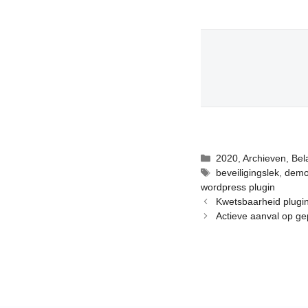
Categorieën
2020
,
Archieven
,
Bel
Tags
beveiligingslek
,
demo
wordpress plugin
Kwetsbaarheid plugin
Actieve aanval op gep