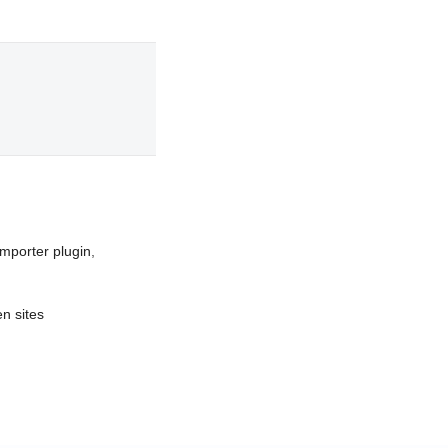
importer plugin
,
en sites