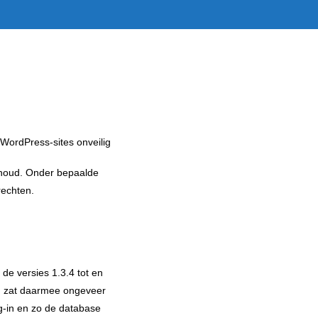
oud Service
inhoud. Onder bepaalde
rechten.
 de versies 1.3.4 tot en
id zat daarmee ongeveer
g-in en zo de database