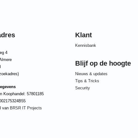
adres
Klant
Kennisbank
eg 4
Almere
Blijf op de hoogte
d
zoekadres)
Nieuws & updates
Tips & Tricks
gegevens
Security
n Koophandel: 57801185
002175324B55
l van
BRSR IT Projects