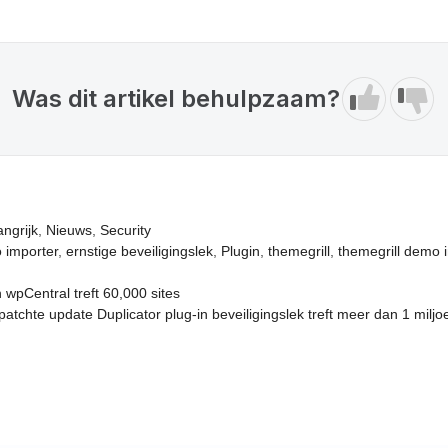
Was dit artikel behulpzaam?
angrijk
,
Nieuws
,
Security
 importer
,
ernstige beveiligingslek
,
Plugin
,
themegrill
,
themegrill demo 
 wpCentral treft 60,000 sites
atchte update Duplicator plug-in beveiligingslek treft meer dan 1 miljo