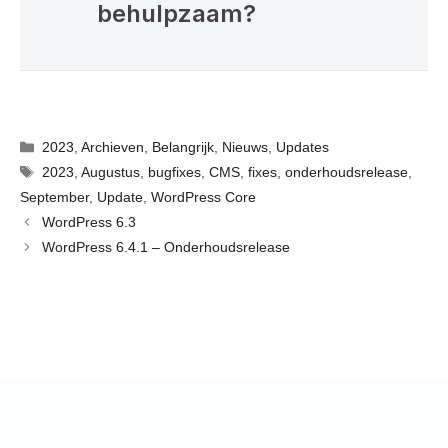
behulpzaam?
Categorieën
2023
,
Archieven
,
Belangrijk
,
Nieuws
,
Updates
Tags
2023
,
Augustus
,
bugfixes
,
CMS
,
fixes
,
onderhoudsrelease
,
September
,
Update
,
WordPress Core
WordPress 6.3
WordPress 6.4.1 – Onderhoudsrelease