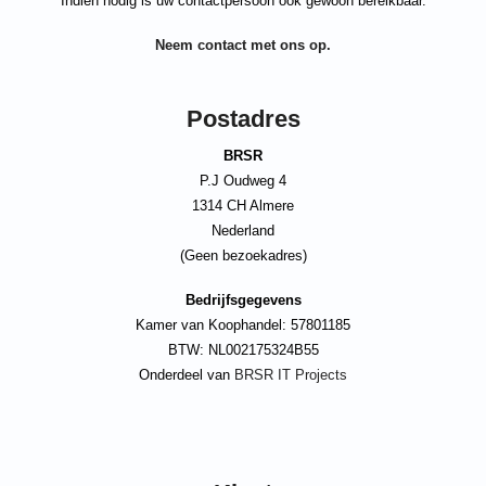
Indien nodig is uw contactpersoon ook gewoon bereikbaar.
Neem contact met ons op.
Postadres
BRSR
P.J Oudweg 4
1314 CH Almere
Nederland
(Geen bezoekadres)
Bedrijfsgegevens
Kamer van Koophandel: 57801185
BTW: NL002175324B55
Onderdeel van
BRSR IT Projects