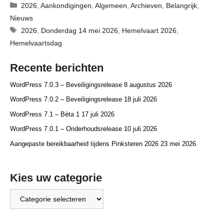
Categorieën
2026
,
Aankondigingen
,
Algemeen
,
Archieven
,
Belangrijk
,
Nieuws
Tags
2026
,
Donderdag 14 mei 2026
,
Hemelvaart 2026
,
Hemelvaartsdag
Recente berichten
WordPress 7.0.3 – Beveiligingsrelease
8 augustus 2026
WordPress 7.0.2 – Beveiligingsrelease
18 juli 2026
WordPress 7.1 – Bèta 1
17 juli 2026
WordPress 7.0.1 – Onderhoudsrelease
10 juli 2026
Aangepaste bereikbaarheid tijdens Pinksteren 2026
23 mei 2026
Kies uw categorie
Kies
uw
categorie