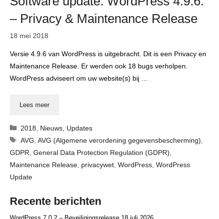
Software update: WordPress 4.9.6.
– Privacy & Maintenance Release
18 mei 2018
Versie 4.9.6 van WordPress is uitgebracht. Dit is een Privacy en
Maintenance Release. Er werden ook 18 bugs verholpen.
WordPress adviseert om uw website(s) bij …
Lees meer
Categorieën
2018
,
Nieuws
,
Updates
Tags
AVG
,
AVG (Algemene verordening gegevensbescherming)
,
GDPR
,
General Data Protection Regulation (GDPR)
,
Maintenance Release
,
privacywet
,
WordPress
,
WordPress
Update
Recente berichten
WordPress 7.0.2 – Beveiligingsrelease
18 juli 2026