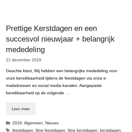
Prettige Kerstdagen en een
succesvol nieuwjaar + belangrijk
mededeling
21 december 2018
Geachte klant, Wij hebben een belangrijke mededeling voor
onze bereikbaarheid tijdens de feestdagen via onze e-
mailadressen en social media kanalen. Aangepaste
bereikbaarheid op de volgende …
Lees meer
Categorieën
2018
,
Algemeen
,
Nieuws
Tags
feestdagen
,
fijne feestdagen
,
fijne kerstdagen
,
kerstdagen
,