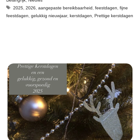
Tags
2025
,
2026
,
aangepaste bereikbaarheid
,
feestdagen
,
fijne
feestdagen
,
gelukkig nieuwjaar
,
kerstdagen
,
Prettige kerstdagen