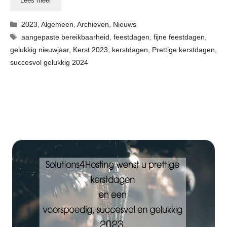
Lees meer
Categorieën
2023
,
Algemeen
,
Archieven
,
Nieuws
Tags
aangepaste bereikbaarheid
,
feestdagen
,
fijne feestdagen
,
gelukkig nieuwjaar
,
Kerst 2023
,
kerstdagen
,
Prettige kerstdagen
,
succesvol gelukkig 2024