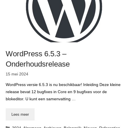
WordPress 6.5.3 –
Onderhoudsrelease
15 mei 2024
WordPress versie 6.5.3 is nu beschikbaar! Inleiding Deze kleine
release bevat 12 bugfixes in Core en 9 bugfixes voor de
blokeditor. U kunt een samenvatting …
Lees meer
Categorieën
2024
,
Algemeen
,
Archieven
,
Belangrijk
,
Nieuws
,
Referenties
,