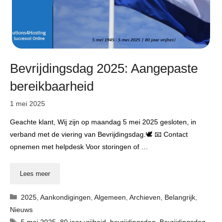
Bevrijdingsdag 2025: Aangepaste
bereikbaarheid
1 mei 2025
Geachte klant, Wij zijn op maandag 5 mei 2025 gesloten, in
verband met de viering van Bevrijdingsdag.🕊 📧 Contact
opnemen met helpdesk Voor storingen of …
Lees meer
Categorieën
2025
,
Aankondigingen
,
Algemeen
,
Archieven
,
Belangrijk
,
Nieuws
Tags
5 mei 2025
,
80 jaar vrijheid
,
bevrijdingsdag
,
Bevrijdingsdag