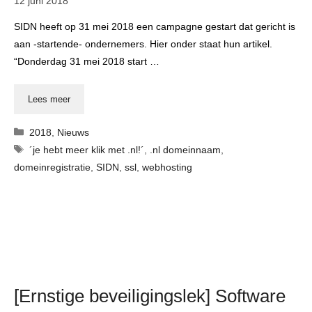
12 juni 2018
SIDN heeft op 31 mei 2018 een campagne gestart dat gericht is
aan -startende- ondernemers. Hier onder staat hun artikel.
“Donderdag 31 mei 2018 start …
Lees meer
Categorieën
2018
,
Nieuws
Tags
´je hebt meer klik met .nl!´
,
.nl domeinnaam
,
domeinregistratie
,
SIDN
,
ssl
,
webhosting
[Ernstige beveiligingslek] Software