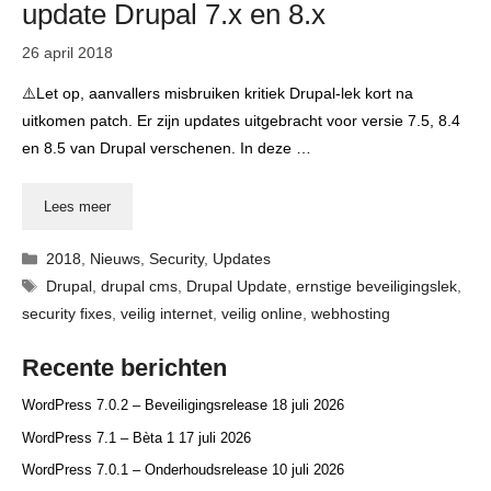
update Drupal 7.x en 8.x
26 april 2018
⚠️Let op, aanvallers misbruiken kritiek Drupal-lek kort na
uitkomen patch. Er zijn updates uitgebracht voor versie 7.5, 8.4
en 8.5 van Drupal verschenen. In deze …
Lees meer
Categorieën
2018
,
Nieuws
,
Security
,
Updates
Tags
Drupal
,
drupal cms
,
Drupal Update
,
ernstige beveiligingslek
,
security fixes
,
veilig internet
,
veilig online
,
webhosting
Recente berichten
WordPress 7.0.2 – Beveiligingsrelease
18 juli 2026
WordPress 7.1 – Bèta 1
17 juli 2026
WordPress 7.0.1 – Onderhoudsrelease
10 juli 2026