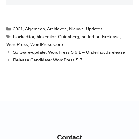
Categorieën
2021
,
Algemeen
,
Archieven
,
Nieuws
,
Updates
Tags
blockeditor
,
blokeditor
,
Gutenberg
,
onderhoudsrelease
,
WordPress
,
WordPress Core
Software-update: WordPress 5.6.1 – Onderhoudsrelease
Release Candidate: WordPress 5.7
Contact