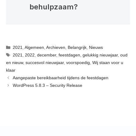
behulpzaam?
Categorieën
2021
,
Algemeen
,
Archieven
,
Belangrijk
,
Nieuws
Tags
2021
,
2022
,
december
,
feestdagen
,
gelukkig nieuwjaar
,
oud
en nieuw
,
succesvol nieuwjaar
,
voorspoedig
,
Wij staan voor u
klaar
Aangepaste bereikbaarheid tijdens de feestdagen
WordPress 5.8.3 – Security Release