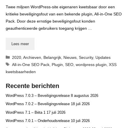
Twee miljoen WordPress-site eigenaren kwetsbaar door een
kritieke beveiligingsfout van een bekende plugin, All-in-One SEO
Pack. Door deze ernstige beveiligingsfout konden
geauthenticeerde gebruikers toegang krijgen …
Lees meer
Categorieën
2020
,
Archieven
,
Belangrijk
,
Nieuws
,
Security
,
Updates
Tags
All-in-One SEO Pack
,
Plugin
,
SEO
,
wordpress plugin
,
XSS
kwetsbaarheden
Recente berichten
WordPress 7.0.3 – Beveiligingsrelease
8 augustus 2026
WordPress 7.0.2 – Beveiligingsrelease
18 juli 2026
WordPress 7.1 – Bèta 1
17 juli 2026
WordPress 7.0.1 – Onderhoudsrelease
10 juli 2026