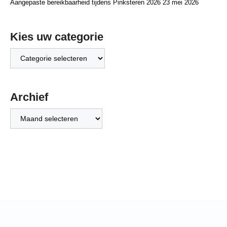
Aangepaste bereikbaarheid tijdens Pinksteren 2026
23 mei 2026
Kies uw categorie
Kies
uw
categorie
Archief
Archief