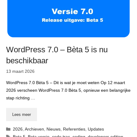
WordPress 7.0 – Bèta 5 is nu
beschikbaar
13 maart 2026
WordPress 7.0 Bèta 5 – Dit is wat je moet weten Op 12 maart
2026 verscheen WordPress 7.0 Bèta 5, opnieuw een belangrijke
stap richting …
Lees meer
Categorieën
2026
,
Archieven
,
Nieuws
,
Referenties
,
Updates
Tags
Beta 5
,
Beta versie
,
code trac
,
coding
,
developers edition
,