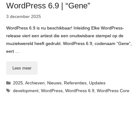
WordPress 6.9 | “Gene”
3 december 2025
WordPress 6.9 is nu beschikbaar! Inleiding Elke WordPress-
release viert een artiest die een onuitwisbare stempel op de
muziekwereld heeft gedrukt. WordPress 6.9, codenaam “Gene“,
eert …
Lees meer
Categorieën
2025
,
Archieven
,
Nieuws
,
Referenties
,
Updates
Tags
development
,
WordPress
,
WordPress 6.9
,
WordPress Core