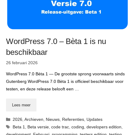
WordPress 7.0 – Bèta 1 is nu
beschikbaar
26 februari 2026
WordPress 7.0 Bèta 1 — De grootste sprong voorwaarts sinds
Gutenberg WordPress 7.0 Bèta 1 is officieel beschikbaar voor
testen, en deze release belooft een …
Lees meer
Categorieën
2026
,
Archieven
,
Nieuws
,
Referenties
,
Updates
Tags
Beta 1
,
Beta versie
,
code trac
,
coding
,
developers edition
,
development
,
Februari
,
programming
,
testers edition
,
testing
,