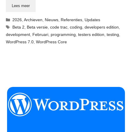
Lees meer
Categorieën
2026
,
Archieven
,
Nieuws
,
Referenties
,
Updates
Tags
Beta 2
,
Beta versie
,
code trac
,
coding
,
developers edition
,
development
,
Februari
,
programming
,
testers edition
,
testing
,
WordPress 7.0
,
WordPress Core