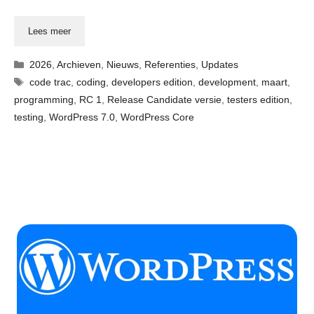
Lees meer
Categorieën
2026
,
Archieven
,
Nieuws
,
Referenties
,
Updates
Tags
code trac
,
coding
,
developers edition
,
development
,
maart
,
programming
,
RC 1
,
Release Candidate versie
,
testers edition
,
testing
,
WordPress 7.0
,
WordPress Core