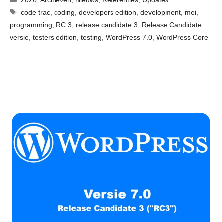
Tags
code trac
,
coding
,
developers edition
,
development
,
mei
,
programming
,
RC 3
,
release candidate 3
,
Release Candidate
versie
,
testers edition
,
testing
,
WordPress 7.0
,
WordPress Core