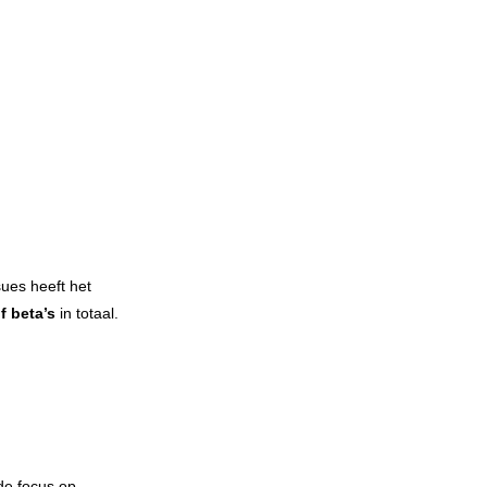
ues heeft het
jf beta’s
in totaal.
 de focus op