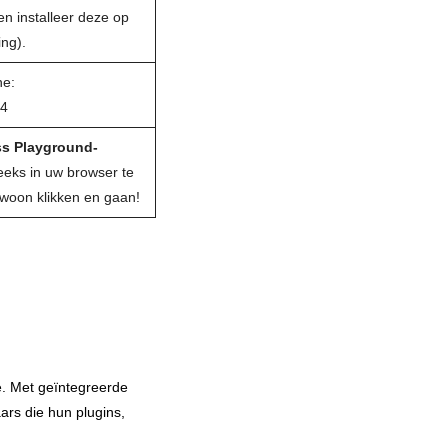
n installeer deze op
ng).
e:
a4
ss Playground-
eeks in uw browser te
oon klikken en gaan!
e. Met geïntegreerde
aars die hun plugins,