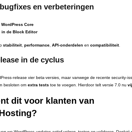
bugfixes en verbeteringen
e WordPress Core
 in de Block Editor
op
stabiliteit
,
performance
,
API‑onderdelen
en
compatibiliteit
.
elease in de cyclus
ress‑release vier beta-versies, maar vanwege de recente security‑iss
am besloten om
extra tests
toe te voegen. Hierdoor telt versie 7.0 nu
vi
nt dit voor
klanten
van
4Hosting?
ijven we WordPress‑updates actief volgen, testen en valideren. Dankzij