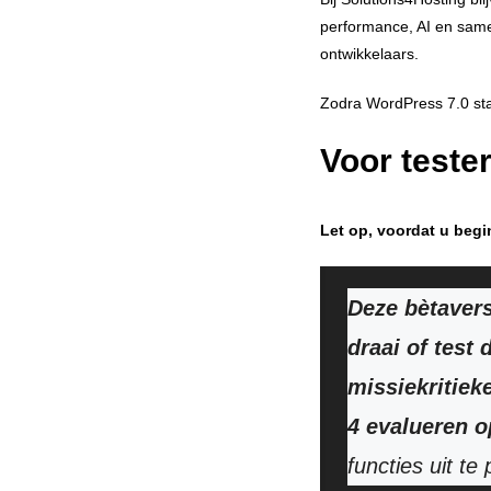
performance, AI en same
ontwikkelaars.
Zodra WordPress 7.0 stab
Voor teste
Let op, voordat u begi
Deze bètavers
draai of test
missiekritiek
4 evalueren o
functies uit te