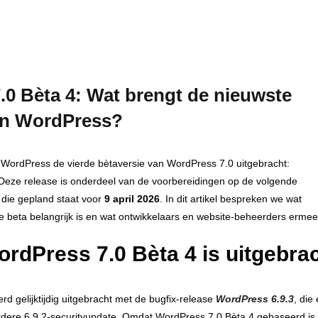
0 Bèta 4: Wat brengt de nieuwste
van WordPress?
 WordPress de vierde bètaversie van WordPress 7.0 uitgebracht:
 Deze release is onderdeel van de voorbereidingen op de volgende
 die gepland staat voor
9 april 2026
. In dit artikel bespreken we wat
e beta belangrijk is en wat ontwikkelaars en website‑beheerders erme
dPress 7.0 Bèta 4 is uitgebra
d gelijktijdig uitgebracht met de bugfix‑release
WordPress 6.9.3
, die
rdere 6.9.2‑securityupdate. Omdat WordPress 7.0 Bèta 4 gebaseerd is 