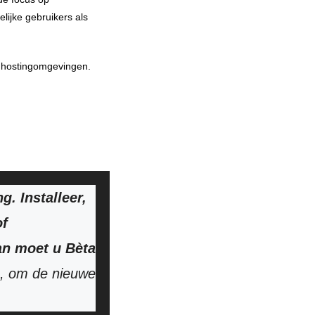
lijke gebruikers als
ze hostingomgevingen.
. Installeer,
of
van moet u
Bèta
, om de nieuwe