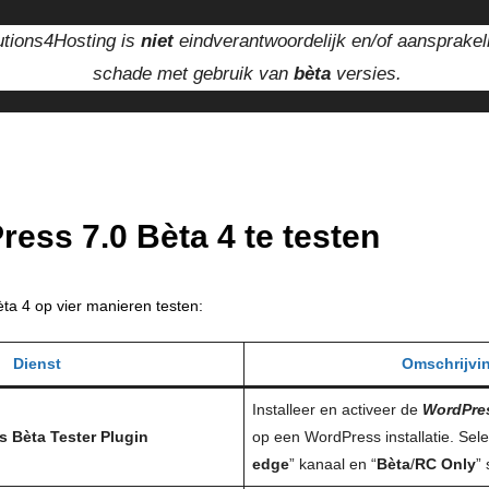
tions4Hosting is
niet
eindverantwoordelijk en/of aansprakel
schade met gebruik van
bèta
versies.
ress 7.0
Bèta
4 te testen
ta 4 op vier manieren testen:
Dienst
Omschrijvi
Installeer en activeer de
WordPre
ss
Bèta
Tester Plugin
op een WordPress installatie. Sele
edge
” kanaal en “
Bèta
/
RC Only
”