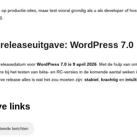
t
op productie‑sites, maar test vooral grondig als u als developer of ho
0.
releaseuitgave:
WordPress
7.0
 releasedatum voor
WordPress 7.0 is 9 april 2026
. Met de hulp van on
ns bij het testen van bèta- en RC-versies in de komende aantal weken 
eve release alles is wat het zou moeten zijn:
stabiel
,
krachtig
en
intuït
e links
teerde berichten