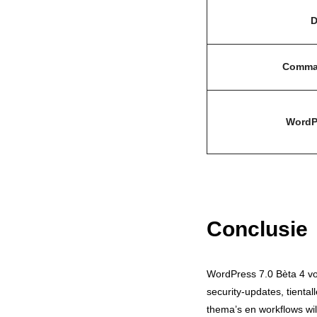
D
Comman
WordP
Conclusie
WordPress 7.0 Bèta 4 vo
security‑updates, tiental
thema’s en workflows wi