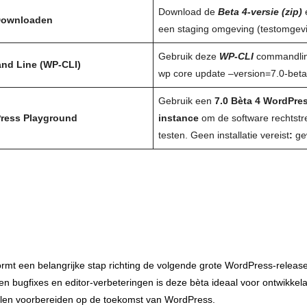
Download de
Beta 4-versie (zip)
e
ownloaden
een staging omgeving (testomgevi
Gebruik deze
WP-CLI
commandlin
d Line (WP-CLI)
wp core update –version=7.0-bet
Gebruik een
7.0 Bèta 4 WordPre
ress Playground
instance
om de software rechtstr
testen. Geen installatie vereist
:
gew
rmt een belangrijke stap richting de volgende grote WordPress‑releas
len bugfixes en editor‑verbeteringen is deze bèta ideaal voor ontwikkel
llen voorbereiden op de toekomst van WordPress.