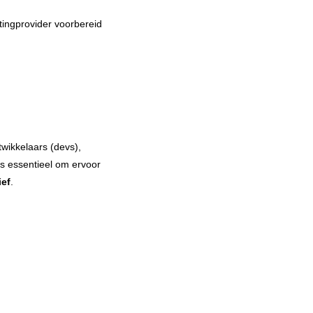
stingprovider voorbereid
twikkelaars (devs),
is essentieel om ervoor
ief
.