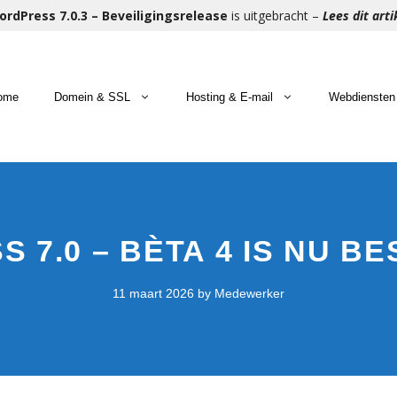
rdPress 7.0.3 – Beveiligingsrelease
is uitgebracht –
Lees dit arti
ome
Domein & SSL
Hosting & E-mail
Webdiensten
meinnaam registreren
bhosting
men met u bouwen wij aan uw website
Gratis 
Microso
Beheer 
omeinnaam verhuizen
Commerce Hosting
men met u bouwen wij aan uw webshop
Premium
Hosted 
Eerste 
 7.0 – BÈTA 4 IS NU B
rtuele Servers
E-mail 
Herstel
11 maart 2026
by
Medewerker
Migrati
Onderh