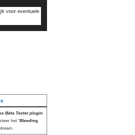
ijk voor eventuele
ng
ss
Bèta
Tester plugin
cteer het “
Bleeding
 stream.