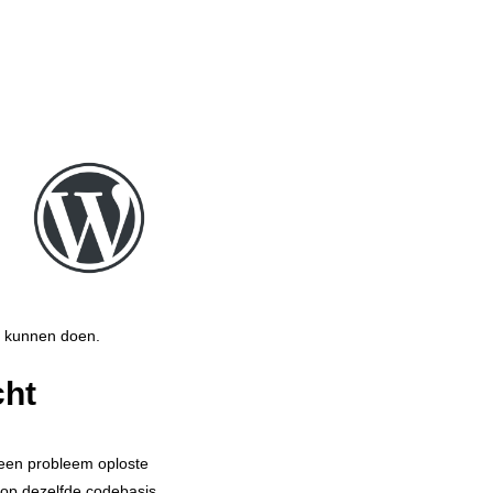
e kunnen doen.
cht
 een probleem oploste
op dezelfde codebasis,