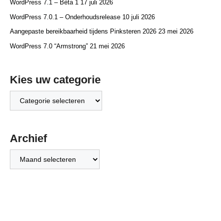
WordPress 7.1 – Bèta 1
17 juli 2026
WordPress 7.0.1 – Onderhoudsrelease
10 juli 2026
Aangepaste bereikbaarheid tijdens Pinksteren 2026
23 mei 2026
WordPress 7.0 “Armstrong”
21 mei 2026
Kies uw categorie
Kies
uw
categorie
Archief
Archief