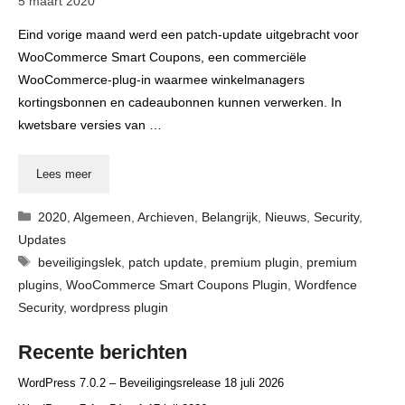
5 maart 2020
Eind vorige maand werd een patch-update uitgebracht voor
WooCommerce Smart Coupons, een commerciële
WooCommerce-plug-in waarmee winkelmanagers
kortingsbonnen en cadeaubonnen kunnen verwerken. In
kwetsbare versies van …
Lees meer
Categorieën
2020
,
Algemeen
,
Archieven
,
Belangrijk
,
Nieuws
,
Security
,
Updates
Tags
beveiligingslek
,
patch update
,
premium plugin
,
premium
plugins
,
WooCommerce Smart Coupons Plugin
,
Wordfence
Security
,
wordpress plugin
Recente berichten
WordPress 7.0.2 – Beveiligingsrelease
18 juli 2026