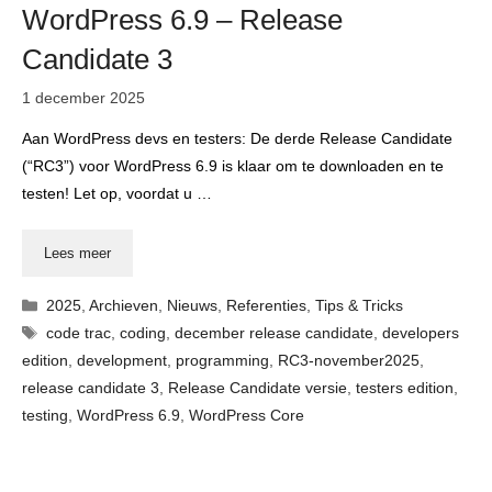
WordPress 6.9 – Release
Candidate 3
1 december 2025
Aan WordPress devs en testers: De derde Release Candidate
(“RC3”) voor WordPress 6.9 is klaar om te downloaden en te
testen! Let op, voordat u …
Lees meer
Categorieën
2025
,
Archieven
,
Nieuws
,
Referenties
,
Tips & Tricks
Tags
code trac
,
coding
,
december release candidate
,
developers
edition
,
development
,
programming
,
RC3-november2025
,
release candidate 3
,
Release Candidate versie
,
testers edition
,
testing
,
WordPress 6.9
,
WordPress Core