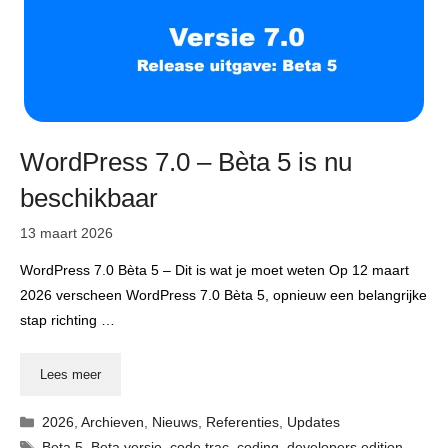
WordPress 7.0 – Bèta 5 is nu
beschikbaar
13 maart 2026
WordPress 7.0 Bèta 5 – Dit is wat je moet weten Op 12 maart
2026 verscheen WordPress 7.0 Bèta 5, opnieuw een belangrijke
stap richting …
Lees meer
Categorieën
2026
,
Archieven
,
Nieuws
,
Referenties
,
Updates
Tags
Beta 5
,
Beta versie
,
code trac
,
coding
,
developers edition
,