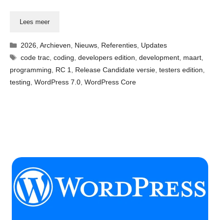
Lees meer
Categorieën
2026
,
Archieven
,
Nieuws
,
Referenties
,
Updates
Tags
code trac
,
coding
,
developers edition
,
development
,
maart
,
programming
,
RC 1
,
Release Candidate versie
,
testers edition
,
testing
,
WordPress 7.0
,
WordPress Core