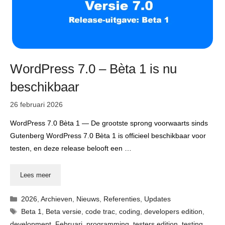
WordPress 7.0 – Bèta 1 is nu
beschikbaar
26 februari 2026
WordPress 7.0 Bèta 1 — De grootste sprong voorwaarts sinds
Gutenberg WordPress 7.0 Bèta 1 is officieel beschikbaar voor
testen, en deze release belooft een …
Lees meer
Categorieën
2026
,
Archieven
,
Nieuws
,
Referenties
,
Updates
Tags
Beta 1
,
Beta versie
,
code trac
,
coding
,
developers edition
,
development
,
Februari
,
programming
,
testers edition
,
testing
,