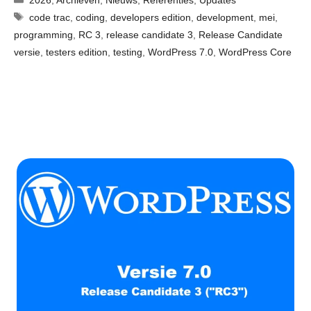
Tags
code trac
,
coding
,
developers edition
,
development
,
mei
,
programming
,
RC 3
,
release candidate 3
,
Release Candidate
versie
,
testers edition
,
testing
,
WordPress 7.0
,
WordPress Core