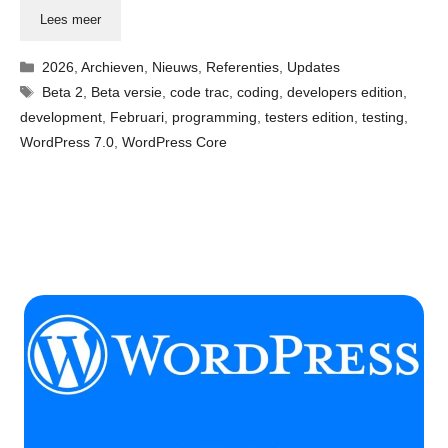
Lees meer
Categorieën
2026
,
Archieven
,
Nieuws
,
Referenties
,
Updates
Tags
Beta 2
,
Beta versie
,
code trac
,
coding
,
developers edition
,
development
,
Februari
,
programming
,
testers edition
,
testing
,
WordPress 7.0
,
WordPress Core