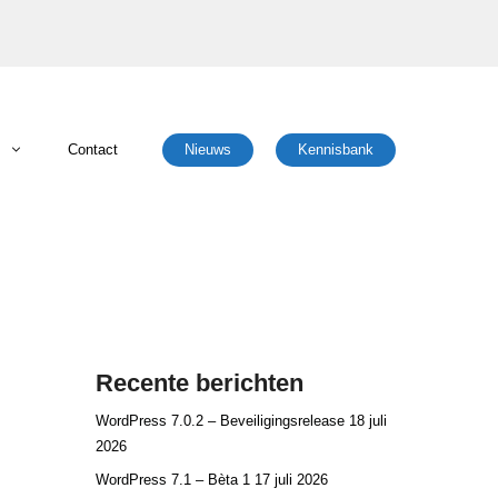
Contact
Nieuws
Kennisbank
TLS/SSL certificaten
ft 365
Service
 TLS/SSL certificaten
Spamfilter
hulp bij Hack (EHBH) Service
Recente berichten
verhuisservice (IMAP)
 & Ondersteuning Service (HOS)
WordPress 7.0.2 – Beveiligingsrelease
18 juli
e & Configuratie Service
2026
WordPress 7.1 – Bèta 1
17 juli 2026