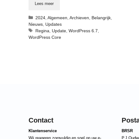
Lees meer
Categorieën
2024
,
Algemeen
,
Archieven
,
Belangrijk
,
Nieuws
,
Updates
Tags
Regina
,
Update
,
WordPress 6.7
,
WordPress Core
Contact
Post
Klantenservice
BRSR
Wij reageren zorgvuldig en snel op uw e-
P.J Oudw