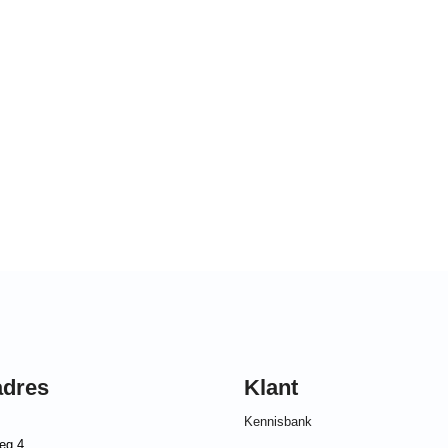
adres
Klant
Kennisbank
eg 4