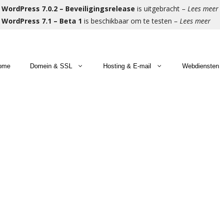
WordPress 7.0.2 – Beveiligingsrelease
is uitgebracht –
Lees meer
WordPress 7.1 – Beta 1
is beschikbaar om te testen –
Lees meer
ome
Domein & SSL
Hosting & E-mail
Webdiensten
meinnaam registreren
bhosting
men met u bouwen wij aan uw website
Gratis 
Microso
Beheer 
omeinnaam verhuizen
Commerce Hosting
men met u bouwen wij aan uw webshop
Premium
Hosted 
Eerste 
rtuele Servers
E-mail 
Herstel
Migrati