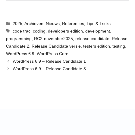
Categorieën
2025
,
Archieven
,
Nieuws
,
Referenties
,
Tips & Tricks
Tags
code trac
,
coding
,
developers edition
,
development
,
programming
,
RC2-november2025
,
release candidate
,
Release
Candidate 2
,
Release Candidate versie
,
testers edition
,
testing
,
WordPress 6.9
,
WordPress Core
WordPress 6.9 – Release Candidate 1
WordPress 6.9 – Release Candidate 3